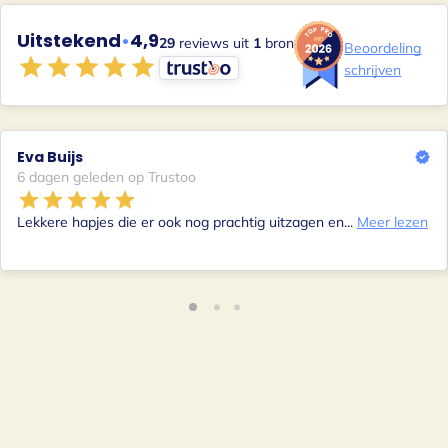
Uitstekend
•
4,9
29
reviews uit
1
bron
Beoordeling
schrijven
Eva Buijs
6 dagen geleden op Trustoo
Lekkere hapjes die er ook nog prachtig uitzagen en...
Meer lezen