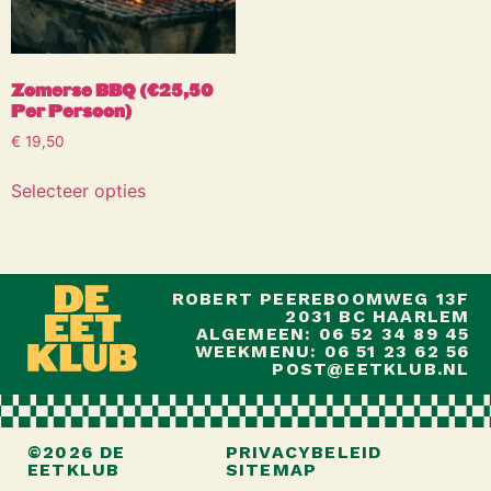
Zomerse BBQ (€25,50
Per Persoon)
€
19,50
Selecteer opties
ROBERT PEEREBOOMWEG 13F
2031 BC HAARLEM
ALGEMEEN: 06 52 34 89 45
WEEKMENU: 06 51 23 62 56
POST@EETKLUB.NL
©2026 DE
PRIVACYBELEID
EETKLUB
SITEMAP