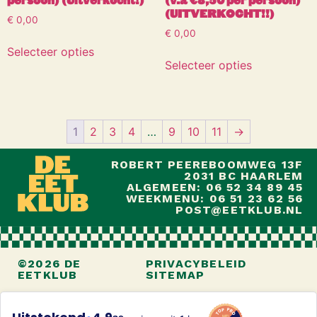
persoon) (Uitverkocht!)
(v.a €8,50 per persoon)
(UITVERKOCHT!!)
€
0,00
€
0,00
Selecteer opties
Selecteer opties
1
2
3
4
…
9
10
11
→
ROBERT PEEREBOOMWEG 13F
2031 BC HAARLEM
ALGEMEEN: 06 52 34 89 45
WEEKMENU: 06 51 23 62 56
POST@EETKLUB.NL
©2026 DE
PRIVACYBELEID
EETKLUB
SITEMAP