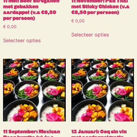
11 Mei: Beef Stroganoff
11 November: Pad Thai
met gebakken
met Sticky Chicken (v.a
aardappel (v.a €8,50
€8,50 per persoon)
per persoon)
€
0,00
€
0,00
Selecteer opties
Selecteer opties
11 September: Mexican
12 Januari: Coq sin vin