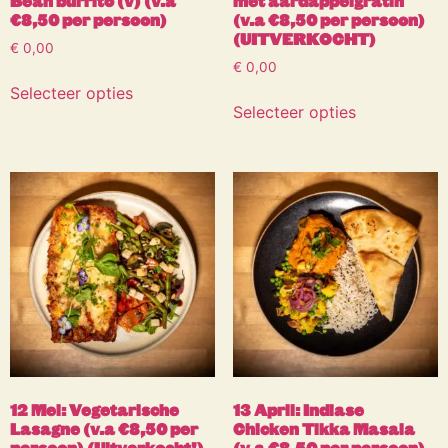
Bean burrito (v) (v.a
met aardappelgratin
€8,50 per persoon)
(v.a €8,50 per persoon)
(UITVERKOCHT)
€
0,00
€
0,00
Selecteer opties
Selecteer opties
12 Mei: Vegetarische
13 April: Indiase
Lasagne (v.a €8,50 per
Chicken Tikka Masala