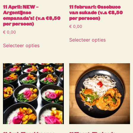
11 April: NEW –
11 februari: Ossobuco
Argentijnse
van sukade (v.a €8,50
empanada’s! (v.a €8,50
per persoon)
per persoon)
€
0,00
€
0,00
Selecteer opties
Selecteer opties