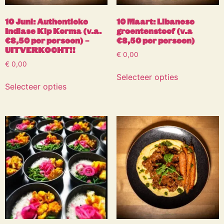
10 Juni: Authentieke
10 Maart: Libanese
Indiase Kip Korma (v.a.
groentenstoof (v.a
€8,50 per persoon) –
€8,50 per persoon)
UITVERKOCHT!!
€
0,00
€
0,00
Selecteer opties
Selecteer opties