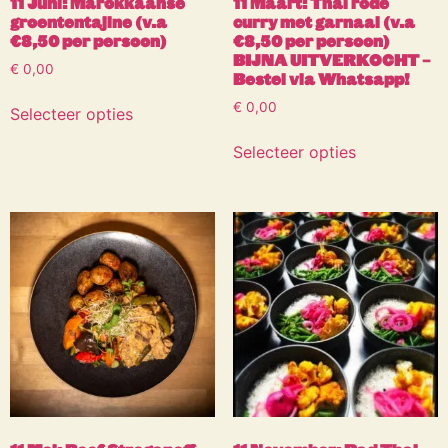
11 Juni: Marokkaanse
11 Maart: Thai rode
groententajine (v.a
curry met garnaal (v.a
€8,50 per persoon)
€8,50 per persoon)
BIJNA UITVERKOCHT –
€
0,00
Bestel via Whatsapp!
€
0,00
Selecteer opties
Selecteer opties