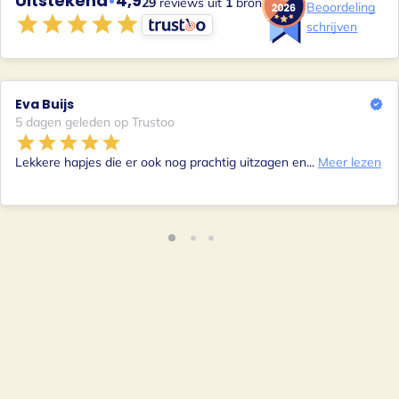
Uitstekend
•
4,9
29
reviews uit
1
bron
Beoordeling
schrijven
Eva Buijs
5 dagen geleden op Trustoo
Lekkere hapjes die er ook nog prachtig uitzagen en...
Meer lezen