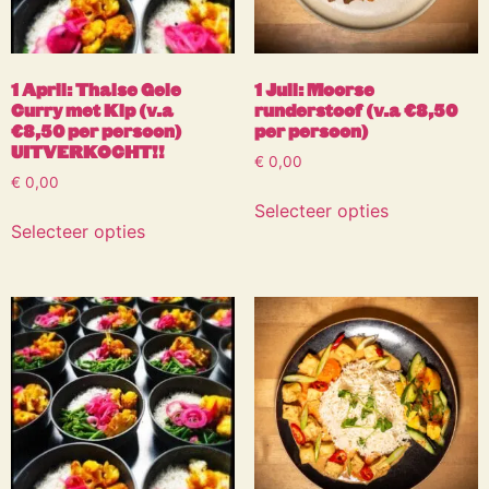
1 April: Thaise Gele
1 Juli: Moorse
Curry met Kip (v.a
runderstoof (v.a €8,50
€8,50 per persoon)
per persoon)
UITVERKOCHT!!
€
0,00
€
0,00
Selecteer opties
Selecteer opties