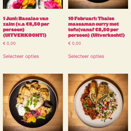
1 Juni: Bacalao van
10 Februari: Thaise
zalm (v.a €8,50 per
massaman curry met
persoon)
tofu(vanaf €8,50 per
(UITVERKOCHT!)
persoon) (Uitverkocht!)
€
0,00
€
0,00
Selecteer opties
Selecteer opties