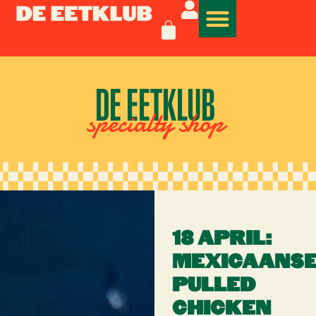
DE EETKLUB
specialty shop
18 APRIL:
MEXICAANS
PULLED
CHICKEN