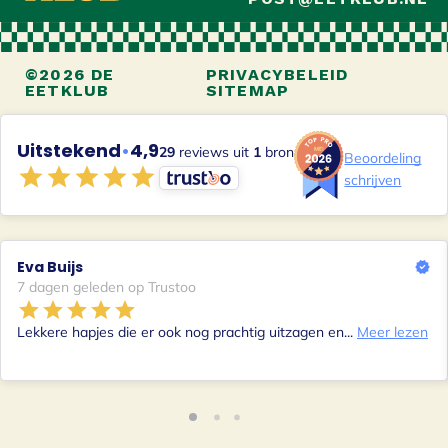
©2026 DE
PRIVACYBELEID
EETKLUB
SITEMAP
Uitstekend
•
4,9
29
reviews uit
1
bron
Beoordeling
schrijven
Eva Buijs
7 dagen geleden op Trustoo
Lekkere hapjes die er ook nog prachtig uitzagen en...
Meer lezen