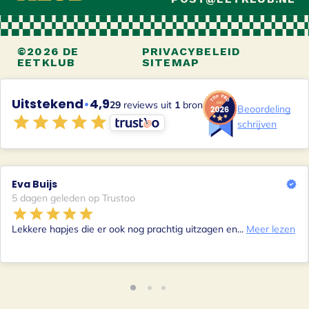
©2026 DE
PRIVACYBELEID
EETKLUB
SITEMAP
Uitstekend
•
4,9
29
reviews uit
1
bron
Beoordeling
schrijven
Eva Buijs
5 dagen geleden op Trustoo
Lekkere hapjes die er ook nog prachtig uitzagen en...
Meer lezen