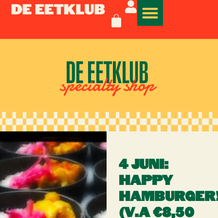
DE EETKLUB
specialty shop
4 JUNI:
HAPPY
HAMBURGER
(V.A €8,50