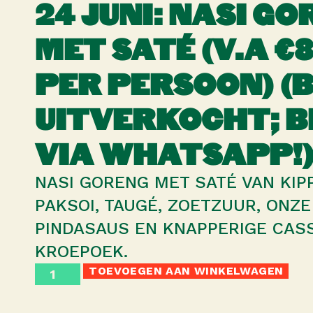
24 JUNI: NASI G
MET SATÉ (V.A €8
PER PERSOON) (
UITVERKOCHT; B
VIA WHATSAPP!
NASI GORENG MET SATÉ VAN KIPP
PAKSOI, TAUGÉ, ZOETZUUR, ONZ
PINDASAUS EN KNAPPERIGE CAS
KROEPOEK.
TOEVOEGEN AAN WINKELWAGEN