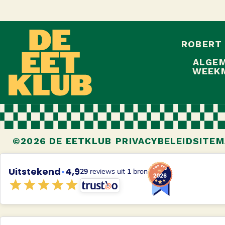
ROBERT
ALGEM
WEEKM
©2026 DE EETKLUB
PRIVACYBELEID
SITEM
Uitstekend
•
4,9
29
reviews uit
1
bron