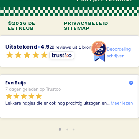
©2026 DE
PRIVACYBELEID
EETKLUB
SITEMAP
Uitstekend
•
4,9
29
reviews uit
1
bron
Beoordeling
schrijven
Eva Buijs
7 dagen geleden op Trustoo
Lekkere hapjes die er ook nog prachtig uitzagen en...
Meer lezen