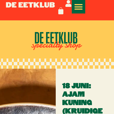
DE EETKLUB
specialty shop
18 JUNI:
AJAM
KUNING
(KRUIDIGE