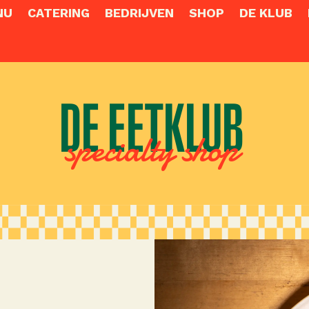
NU
CATERING
BEDRIJVEN
SHOP
DE KLUB
DE EETKLUB
specialty shop