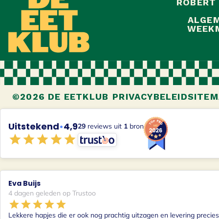
ROBERT
ALGEM
WEEKM
©2026 DE EETKLUB
PRIVACYBELEID
SITEM
Uitstekend
•
4,9
29
reviews uit
1
bron
Eva Buijs
4 dagen geleden op Trustoo
Lekkere hapjes die er ook nog prachtig uitzagen en levering precies 