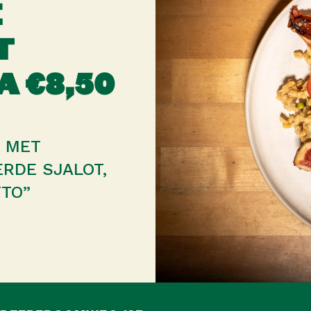
E
T
A €8,50
 MET
RDE SJALOT,
TTO”