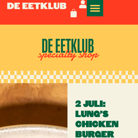
DE EETKLUB
specialty shop
2 JULI:
LUNG’S
CHICKEN
BURGER