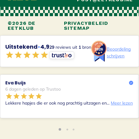
©2026 DE
PRIVACYBELEID
EETKLUB
SITEMAP
Uitstekend
•
4,9
29
reviews uit
1
bron
Beoordeling
schrijven
Eva Buijs
6 dagen geleden op Trustoo
Lekkere hapjes die er ook nog prachtig uitzagen en...
Meer lezen