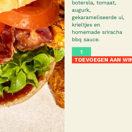
botersla, tomaat,
augurk,
gekarameliseerde ui,
krieltjes en
homemade sriracha
bbq sauce.
TOEVOEGEN AAN WI