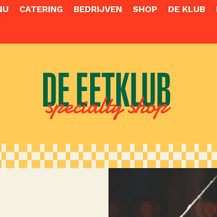
NU
CATERING
BEDRIJVEN
SHOP
DE KLUB
DE EETKLUB
specialty shop