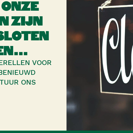
 ONZE
N ZIJN
SLOTEN
DEN…
KERELLEN VOOR
 BENIEUWD
STUUR ONS