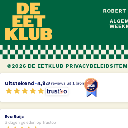
ROBERT
ALGEM
WEEKM
©2026 DE EETKLUB
PRIVACYBELEID
SITEM
Uitstekend
•
4,9
29
reviews uit
1
bron
Eva Buijs
3 dagen geleden op Trustoo